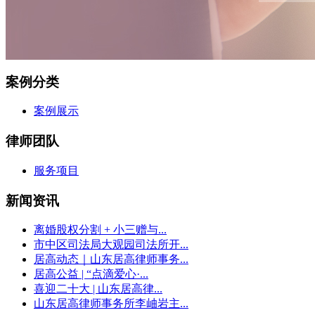
案例分类
案例展示
律师团队
服务项目
新闻资讯
离婚股权分割 + 小三赠与...
市中区司法局大观园司法所开...
居高动态｜山东居高律师事务...
居高公益 | “点滴爱心·...
喜迎二十大 | 山东居高律...
山东居高律师事务所李岫岩主...