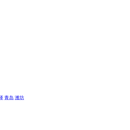
泽
青岛
潍坊