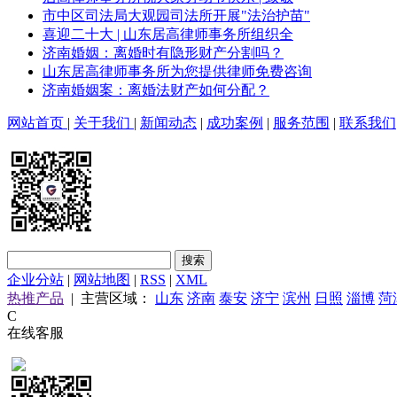
市中区司法局大观园司法所开展"法治护苗"
喜迎二十大 | 山东居高律师事务所组织全
济南婚姻：离婚时有隐形财产分割吗？
山东居高律师事务所为您提供律师免费咨询
济南婚姻案：离婚法财产如何分配？
网站首页
|
关于我们
|
新闻动态
|
成功案例
|
服务范围
|
联系我们
企业分站
|
网站地图
|
RSS
|
XML
热推产品
| 主营区域：
山东
济南
泰安
济宁
滨州
日照
淄博
菏
C
在线客服