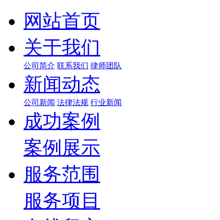
网站首页
关于我们
公司简介
联系我们
律师团队
新闻动态
公司新闻
法律法规
行业新闻
成功案例
案例展示
服务范围
服务项目