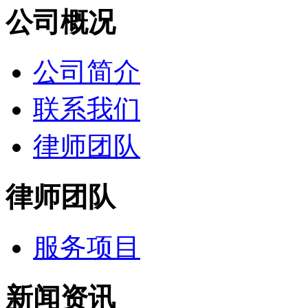
公司概况
公司简介
联系我们
律师团队
律师团队
服务项目
新闻资讯