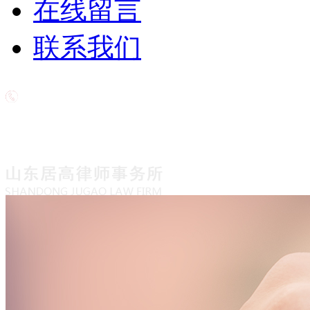
在线留言
联系我们
欢迎致电
18563708776