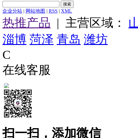
企业分站
|
网站地图
|
RSS
|
XML
热推产品
| 主营区域：
淄博
菏泽
青岛
潍坊
C
在线客服
扫一扫，添加微信